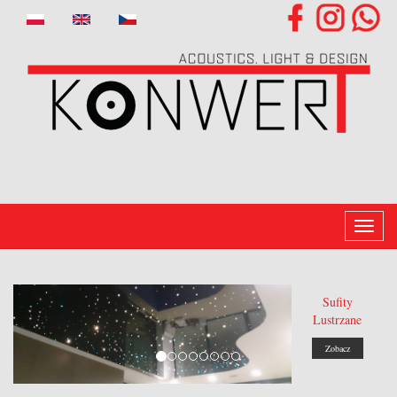
Toggl
naviga
Sufity
Lustrzane
Zobacz