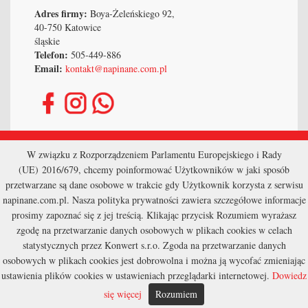
Adres firmy:
Boya-Żeleńskiego 92,
40-750 Katowice
śląskie
Telefon:
505-449-886
Email:
kontakt@napinane.com.pl
Strona główna
W związku z Rozporządzeniem Parlamentu Europejskiego i Rady
(UE) 2016/679, chcemy poinformować Użytkowników w jaki sposób
Kontakt
przetwarzane są dane osobowe w trakcie gdy Użytkownik korzysta z serwisu
napinane.com.pl. Nasza polityka prywatności zawiera szczegółowe informacje
Mapa Strony
prosimy zapoznać się z jej treścią. Klikając przycisk Rozumiem wyrażasz
zgodę na przetwarzanie danych osobowych w plikach cookies w celach
Wyszukaj
statystycznych przez Konwert s.r.o. Zgoda na przetwarzanie danych
Polityka Prywatności
osobowych w plikach cookies jest dobrowolna i można ją wycofać zmieniając
ustawienia plików cookies w ustawieniach przeglądarki internetowej.
Dowiedz
się więcej
Rozumiem
Copyright © 2026, Konwert