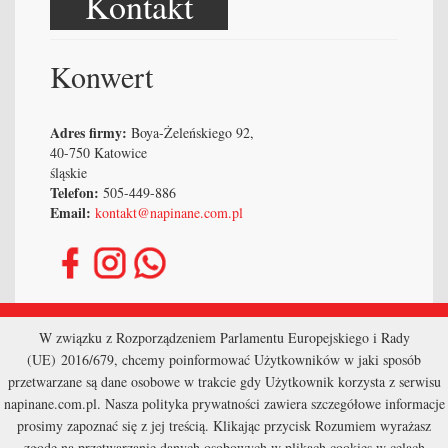
Kontakt
Konwert
Adres firmy:
Boya-Żeleńskiego 92,
40-750 Katowice
śląskie
Telefon:
505-449-886
Email:
kontakt@napinane.com.pl
Strona główna
W związku z Rozporządzeniem Parlamentu Europejskiego i Rady
(UE) 2016/679, chcemy poinformować Użytkowników w jaki sposób
Kontakt
przetwarzane są dane osobowe w trakcie gdy Użytkownik korzysta z serwisu
napinane.com.pl. Nasza polityka prywatności zawiera szczegółowe informacje
Mapa Strony
prosimy zapoznać się z jej treścią. Klikając przycisk Rozumiem wyrażasz
zgodę na przetwarzanie danych osobowych w plikach cookies w celach