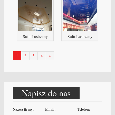
Sufit Lustrzany
Sufit Lustrzany
następna
1
2
3
4
»
strona
Napisz do nas
Nazwa firmy:
Email:
Telefon: