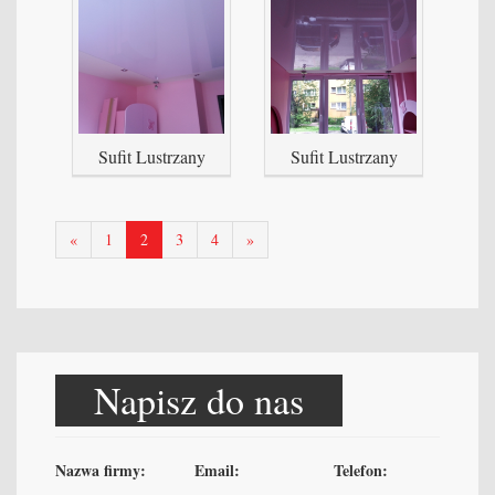
Sufit Lustrzany
Sufit Lustrzany
poprzednia
następna
«
1
2
3
4
»
strona
strona
Napisz do nas
Nazwa firmy:
Email:
Telefon: