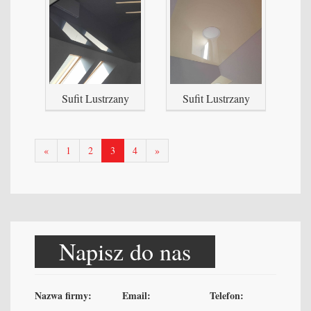
Sufit Lustrzany
Sufit Lustrzany
poprzednia
następna
«
1
2
3
4
»
strona
strona
Napisz do nas
Nazwa firmy:
Email:
Telefon: